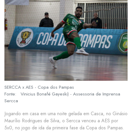
SERCCA x AES - Copa dos Pampas
Fonte: Vinicius Bonafé Gayeski) - Assessoria de Imprensa
Sercca
Jogando em casa em uma noite gelada em Casca, no Ginásio
Maurílio Rodrigues de Silva, o Sercca venceu a AES por
5x0, no jogo de ida da primeira fase da Copa dos Pampas.