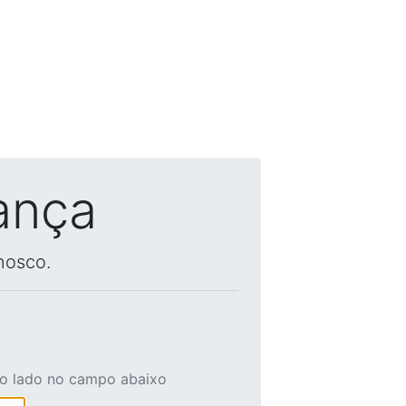
ança
nosco.
ao lado no campo abaixo