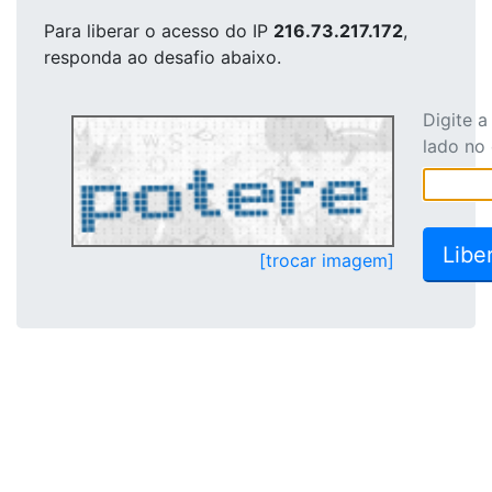
Para liberar o acesso
do IP
216.73.217.172
,
responda ao desafio abaixo.
Digite 
lado no
[trocar imagem]