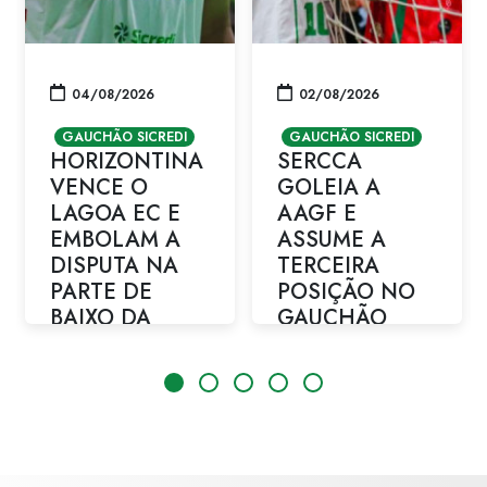
04/08/2026
02/08/2026
GAUCHÃO SICREDI
GAUCHÃO SICREDI
HORIZONTINA
SERCCA
VENCE O
GOLEIA A
LAGOA EC E
AAGF E
EMBOLAM A
ASSUME A
DISPUTA NA
TERCEIRA
PARTE DE
POSIÇÃO NO
BAIXO DA
GAUCHÃO
TABELA
SICREDI
Equipe de Horizontina
Equipe de Casca
supera o Lagoa
vence por 6 a 1 e
Vermelha por 2 a 1 e
chega aos 14 pontos
chega aos sete
na competição
pontos no Gauchão