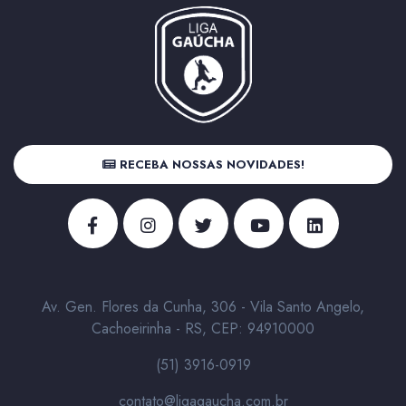
RECEBA NOSSAS NOVIDADES!
Av. Gen. Flores da Cunha, 306 - Vila Santo Angelo,
Cachoeirinha - RS, CEP: 94910000
(51) 3916-0919
contato@ligagaucha.com.br