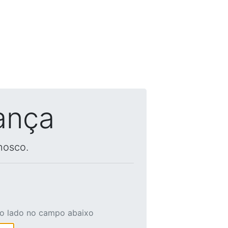
ança
nosco.
ao lado no campo abaixo